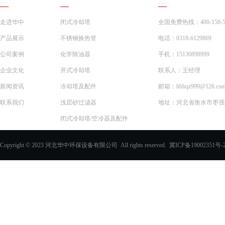
走进华中
闭式冷却塔
全国免费热线：400-158-5
产品展示
不锈钢换热管
电话：0318-6129869
公司案例
化学除油器
手机：15130898999
企业文化
开式冷却塔
联系人：王经理
新闻资讯
冷却塔及配件
邮箱：hbhqz999@126.co
联系我们
浅层砂过滤器
地址：河北省衡水市枣强县
闭式冷却塔/空冷器及配件
一体化预制泵站
Copyright © 2023 河北华中环保设备有限公司 All rights reserved.
冀ICP备19002351号-
化学除油器及配件
过滤器
玻璃钢化粪池
PVC填料、收水器
玻璃钢采光板