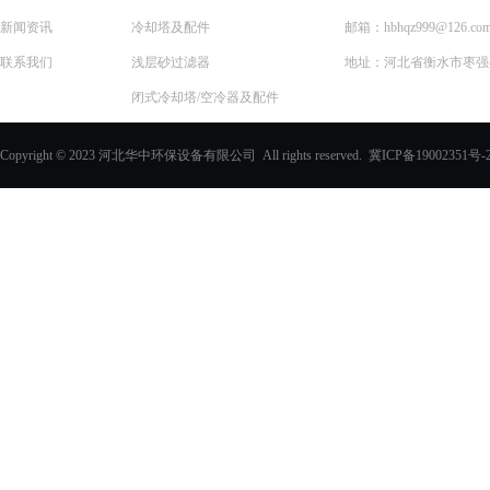
新闻资讯
冷却塔及配件
邮箱：hbhqz999@126.co
联系我们
浅层砂过滤器
地址：河北省衡水市枣强县
闭式冷却塔/空冷器及配件
一体化预制泵站
Copyright © 2023 河北华中环保设备有限公司 All rights reserved.
冀ICP备19002351号-
化学除油器及配件
过滤器
玻璃钢化粪池
PVC填料、收水器
玻璃钢采光板
玻璃钢电缆支架
玻璃钢防眩板
玻璃钢格栅
电缆沟盖板
其他玻璃钢产品