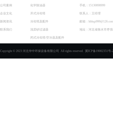
公司案例
化学除油器
手机：15130898999
企业文化
开式冷却塔
联系人：王经理
新闻资讯
冷却塔及配件
邮箱：hbhqz999@126.co
联系我们
浅层砂过滤器
地址：河北省衡水市枣强县
闭式冷却塔/空冷器及配件
一体化预制泵站
Copyright © 2023 河北华中环保设备有限公司 All rights reserved.
冀ICP备19002351号-
化学除油器及配件
过滤器
玻璃钢化粪池
PVC填料、收水器
玻璃钢采光板
玻璃钢电缆支架
玻璃钢防眩板
玻璃钢格栅