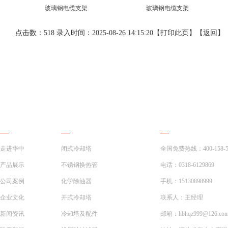
玻璃钢电缆支架
玻璃钢电缆支架
点击数：518 录入时间：2025-08-26 14:15:20【
打印此页
】【
返回
】
网站导航
产品展示
联系我们
走进华中
闭式冷却塔
全国免费热线：400-158-5
产品展示
不锈钢换热管
电话：0318-6129869
公司案例
化学除油器
手机：15130898999
企业文化
开式冷却塔
联系人：王经理
新闻资讯
冷却塔及配件
邮箱：hbhqz999@126.co