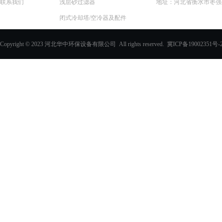
联系我们
浅层砂过滤器
地址：河北省衡水市枣强县
闭式冷却塔/空冷器及配件
一体化预制泵站
Copyright © 2023 河北华中环保设备有限公司 All rights reserved.
冀ICP备19002351号-
化学除油器及配件
过滤器
玻璃钢化粪池
PVC填料、收水器
玻璃钢采光板
玻璃钢电缆支架
玻璃钢防眩板
玻璃钢格栅
电缆沟盖板
其他玻璃钢产品