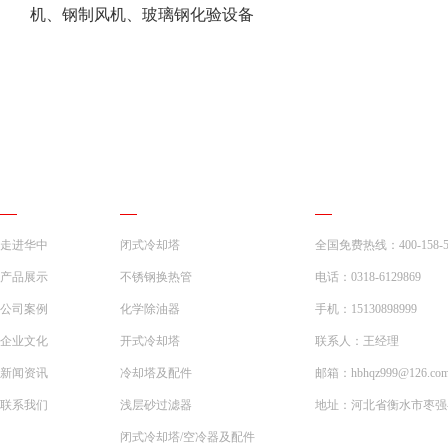
机、钢制风机、玻璃钢化验设备
网站导航
产品展示
联系我们
走进华中
闭式冷却塔
全国免费热线：400-158-5
产品展示
不锈钢换热管
电话：0318-6129869
公司案例
化学除油器
手机：15130898999
企业文化
开式冷却塔
联系人：王经理
新闻资讯
冷却塔及配件
邮箱：hbhqz999@126.co
联系我们
浅层砂过滤器
地址：河北省衡水市枣强县
闭式冷却塔/空冷器及配件