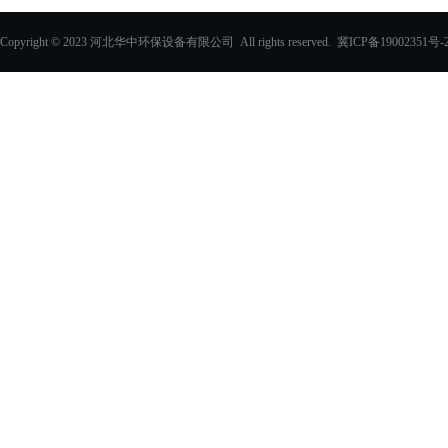
一体化预制泵站
Copyright © 2023 河北华中环保设备有限公司 All rights reserved.
冀ICP备19002351号-
化学除油器及配件
过滤器
玻璃钢化粪池
PVC填料、收水器
玻璃钢采光板
玻璃钢电缆支架
玻璃钢防眩板
玻璃钢格栅
电缆沟盖板
其他玻璃钢产品