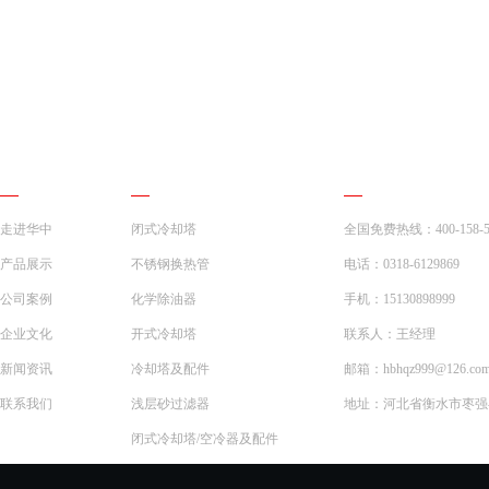
网站导航
产品展示
联系我们
走进华中
闭式冷却塔
全国免费热线：400-158-5
产品展示
不锈钢换热管
电话：0318-6129869
公司案例
化学除油器
手机：15130898999
企业文化
开式冷却塔
联系人：王经理
新闻资讯
冷却塔及配件
邮箱：hbhqz999@126.co
联系我们
浅层砂过滤器
地址：河北省衡水市枣强县
闭式冷却塔/空冷器及配件
一体化预制泵站