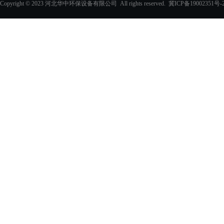
Copyright © 2023 河北华中环保设备有限公司 All rights reserved.
冀ICP备19002351号-
化学除油器及配件
过滤器
玻璃钢化粪池
PVC填料、收水器
玻璃钢采光板
玻璃钢电缆支架
玻璃钢防眩板
玻璃钢格栅
电缆沟盖板
其他玻璃钢产品