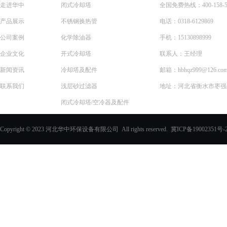
走进华中
闭式冷却塔
全国免费热线：400-158-5
产品展示
不锈钢换热管
电话：0318-6129869
公司案例
化学除油器
手机：15130898999
企业文化
开式冷却塔
联系人：王经理
新闻资讯
冷却塔及配件
邮箱：hbhqz999@126.co
联系我们
浅层砂过滤器
地址：河北省衡水市枣强县
闭式冷却塔/空冷器及配件
一体化预制泵站
Copyright © 2023 河北华中环保设备有限公司 All rights reserved.
冀ICP备19002351号-
化学除油器及配件
过滤器
玻璃钢化粪池
PVC填料、收水器
玻璃钢采光板
玻璃钢电缆支架