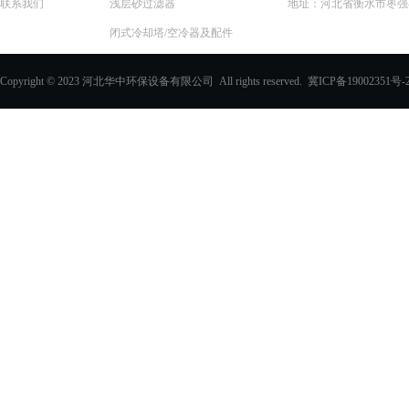
联系我们
浅层砂过滤器
地址：河北省衡水市枣强县
闭式冷却塔/空冷器及配件
一体化预制泵站
Copyright © 2023 河北华中环保设备有限公司 All rights reserved.
冀ICP备19002351号-
化学除油器及配件
过滤器
玻璃钢化粪池
PVC填料、收水器
玻璃钢采光板
玻璃钢电缆支架
玻璃钢防眩板
玻璃钢格栅
电缆沟盖板
其他玻璃钢产品