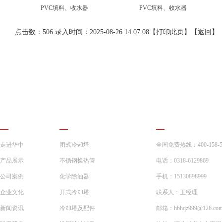
PVC填料、收水器
PVC填料、收水器
点击数：506 录入时间：2025-08-26 14:07:08【
打印此页
】【
返回
】
网站导航
产品展示
联系我们
走进华中
闭式冷却塔
全国免费热线：400-158-5
产品展示
不锈钢换热管
电话：0318-6129869
公司案例
化学除油器
手机：15130898999
企业文化
开式冷却塔
联系人：王经理
新闻资讯
冷却塔及配件
邮箱：hbhqz999@126.co