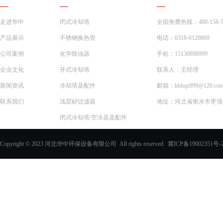
走进华中
闭式冷却塔
全国免费热线：400-158-5
产品展示
不锈钢换热管
电话：0318-6129869
公司案例
化学除油器
手机：15130898999
企业文化
开式冷却塔
联系人：王经理
新闻资讯
冷却塔及配件
邮箱：hbhqz999@126.co
联系我们
浅层砂过滤器
地址：河北省衡水市枣强县
闭式冷却塔/空冷器及配件
一体化预制泵站
Copyright © 2023 河北华中环保设备有限公司 All rights reserved.
冀ICP备19002351号-
化学除油器及配件
过滤器
玻璃钢化粪池
PVC填料、收水器
玻璃钢采光板