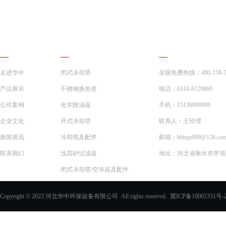
网站导航
产品展示
联系我们
走进华中
闭式冷却塔
全国免费热线：400-158-5
产品展示
不锈钢换热管
电话：0318-6129869
公司案例
化学除油器
手机：15130898999
企业文化
开式冷却塔
联系人：王经理
新闻资讯
冷却塔及配件
邮箱：hbhqz999@126.co
联系我们
浅层砂过滤器
地址：河北省衡水市枣强县
闭式冷却塔/空冷器及配件
一体化预制泵站
Copyright © 2023 河北华中环保设备有限公司 All rights reserved.
冀ICP备19002351号-
化学除油器及配件
过滤器