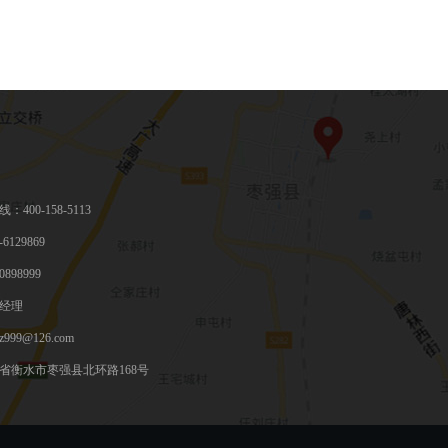
400-158-5113
6129869
898999
经理
999@126.com
省衡水市枣强县北环路168号