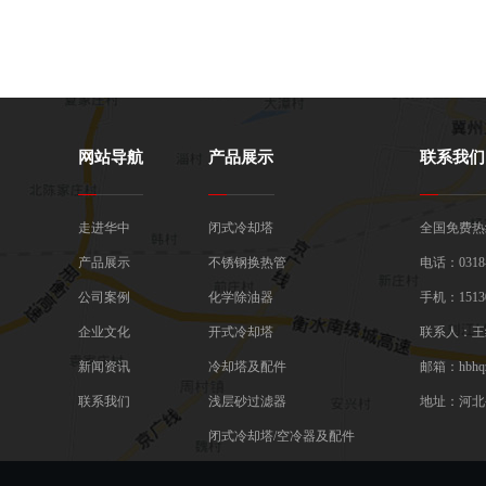
网站导航
产品展示
联系我们
走进华中
闭式冷却塔
全国免费热线：
产品展示
不锈钢换热管
电话：0318-
公司案例
化学除油器
手机：15130
企业文化
开式冷却塔
联系人：王
新闻资讯
冷却塔及配件
邮箱：hbhqz
联系我们
浅层砂过滤器
地址：河北
闭式冷却塔/空冷器及配件
一体化预制泵站