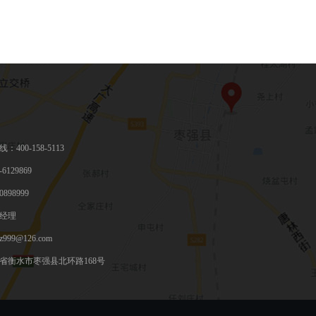
400-158-5113
6129869
898999
经理
999@126.com
省衡水市枣强县北环路168号