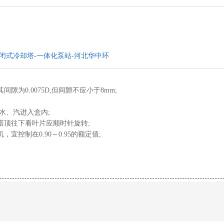
闭式冷却塔-一体化泵站-河北华中环
为0.0075D,但间隙不应小于8mm;
水、汽进入盒内;
塔顶往下看叶片应顺时针旋转;
控制在0.90～0.95的额定值;