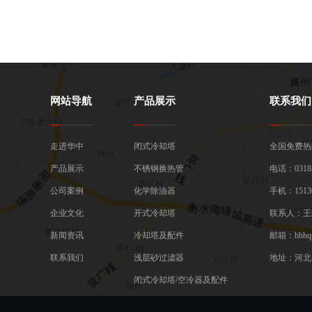
网站导航
产品展示
联系我们
走进华中
闭式冷却塔
全国免费热线：
产品展示
不锈钢换热管
电话：0318-
公司案例
化学除油器
手机：15130
企业文化
开式冷却塔
联系人：王
新闻资讯
冷却塔及配件
邮箱：hbhqz
联系我们
浅层砂过滤器
地址：河北
闭式冷却塔/空冷器及配件
一体化预制泵站