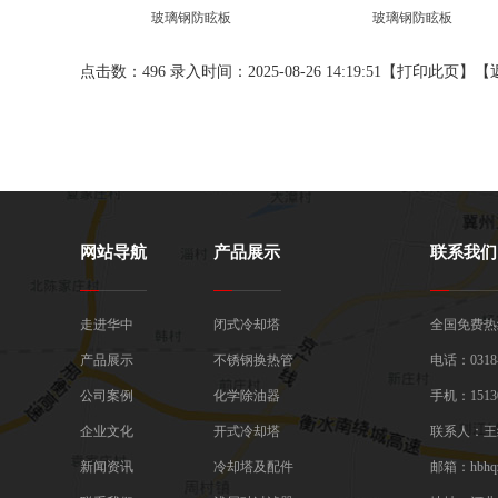
玻璃钢防眩板
玻璃钢防眩板
点击数：496 录入时间：2025-08-26 14:19:51【
打印此页
】【
网站导航
产品展示
联系我们
走进华中
闭式冷却塔
全国免费热线：
产品展示
不锈钢换热管
电话：0318-
公司案例
化学除油器
手机：15130
企业文化
开式冷却塔
联系人：王
新闻资讯
冷却塔及配件
邮箱：hbhqz