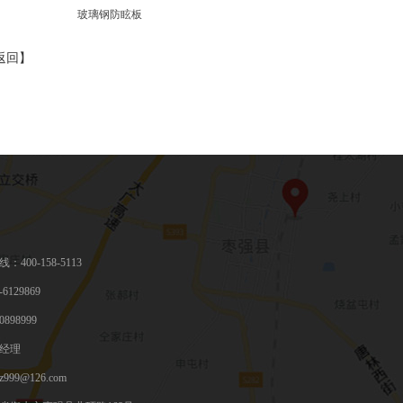
玻璃钢防眩板
返回
】
400-158-5113
6129869
898999
经理
999@126.com