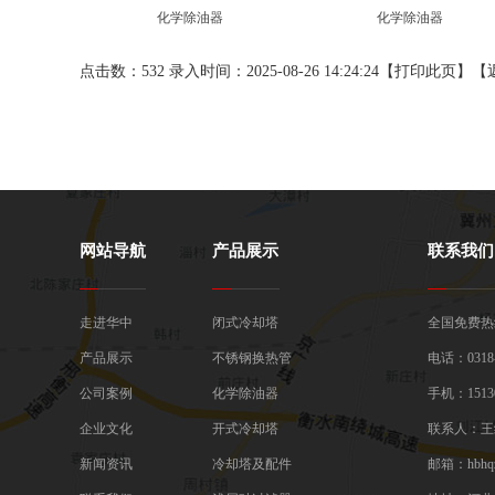
化学除油器
化学除油器
点击数：532 录入时间：2025-08-26 14:24:24【
打印此页
】【
网站导航
产品展示
联系我们
走进华中
闭式冷却塔
全国免费热线：
产品展示
不锈钢换热管
电话：0318-
公司案例
化学除油器
手机：15130
企业文化
开式冷却塔
联系人：王
新闻资讯
冷却塔及配件
邮箱：hbhqz