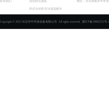
联系我们
浅层砂过滤器
地址：河北省衡水市枣强县
闭式冷却塔/空冷器及配件
一体化预制泵站
Copyright © 2023 河北华中环保设备有限公司 All rights reserved.
冀ICP备19002351号-
化学除油器及配件
过滤器
玻璃钢化粪池
PVC填料、收水器
玻璃钢采光板
玻璃钢电缆支架
玻璃钢防眩板
玻璃钢格栅
电缆沟盖板
其他玻璃钢产品