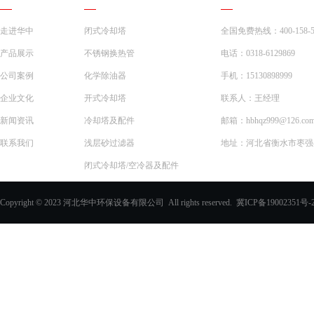
走进华中
闭式冷却塔
全国免费热线：400-158-5
产品展示
不锈钢换热管
电话：0318-6129869
公司案例
化学除油器
手机：15130898999
企业文化
开式冷却塔
联系人：王经理
新闻资讯
冷却塔及配件
邮箱：hbhqz999@126.co
联系我们
浅层砂过滤器
地址：河北省衡水市枣强县
闭式冷却塔/空冷器及配件
一体化预制泵站
Copyright © 2023 河北华中环保设备有限公司 All rights reserved.
冀ICP备19002351号-
化学除油器及配件
过滤器
玻璃钢化粪池
PVC填料、收水器
玻璃钢采光板