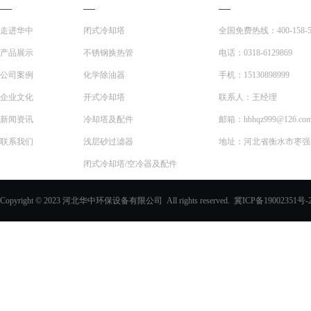
走进华中
闭式冷却塔
全国免费热线：400-158-5
产品展示
不锈钢换热管
电话：0318-6129869
公司案例
化学除油器
手机：15130898999
企业文化
开式冷却塔
联系人：王经理
新闻资讯
冷却塔及配件
邮箱：hbhqz999@126.co
联系我们
浅层砂过滤器
地址：河北省衡水市枣强县
闭式冷却塔/空冷器及配件
一体化预制泵站
Copyright © 2023 河北华中环保设备有限公司 All rights reserved.
冀ICP备19002351号-
化学除油器及配件
过滤器
玻璃钢化粪池
PVC填料、收水器
玻璃钢采光板